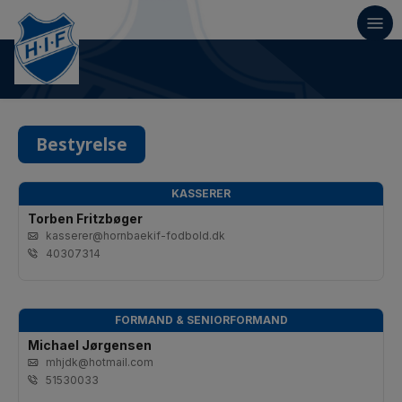
Bestyrelse
KASSERER
Torben Fritzbøger
kasserer@hornbaekif-fodbold.dk
40307314
FORMAND & SENIORFORMAND
Michael Jørgensen
mhjdk@hotmail.com
51530033