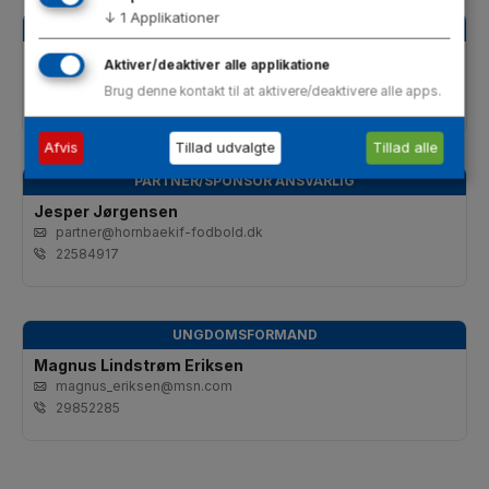
↓
1
Applikationer
VENSKABSFORENINGEN - BARASS
Kim Lykkegaard
Aktiver/deaktiver alle applikatione
lykkegaard@pc.dk
Brug denne kontakt til at aktivere/deaktivere alle apps.
21632188
Afvis
Tillad udvalgte
Tillad alle
PARTNER/SPONSOR ANSVARLIG
Jesper Jørgensen
partner@hornbaekif-fodbold.dk
22584917
UNGDOMSFORMAND
Magnus Lindstrøm Eriksen
magnus_eriksen@msn.com
29852285